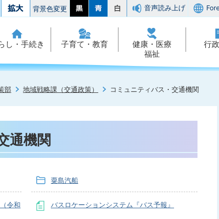
音声読み上げ
For
背景色変更
らし・手続き
子育て・教育
健康・医療
行
福祉
策部
地域戦略課（交通政策）
コミュニティバス・交通機関
交通機関
粟島汽船
図（令和
バスロケーションシステム『バス予報』