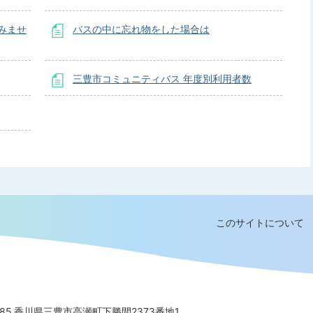
みませ
バスの中に忘れ物をした場合は
三豊市コミュニティバス 年度別利用者数
このサイトについて
8585 香川県三豊市高瀬町下勝間2373番地1