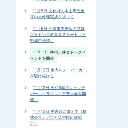
11月5日 文化財の本山寺五重
塔の大修理完成を祝って
11月9日 三豊市モデルのプロ
グラミング教育をスタート（三
野津中学校）
11月11日 映画上映＆トークイ
ベントを開催
11月12日 市内をスーパーカー
が駆け抜ける！
11月12日 令和5年度キャッチ
ボールクラシック三豊大会を開
催！
11月13日 災害時に備えて（株
式会社ナガワと災害時応援協
定）