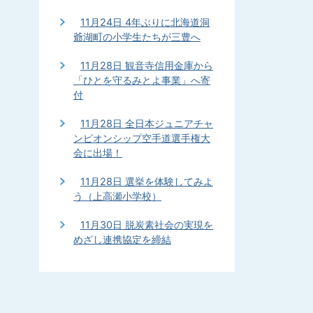
11月24日 4年ぶりに北海道洞
爺湖町の小学生たちが三豊へ
11月28日 観音寺信用金庫から
「ひとを守るみとよ事業」へ寄
付
11月28日 全日本ジュニアチャ
ンピオンシップ空手道選手権大
会に出場！
11月28日 選挙を体験してみよ
う（上高瀬小学校）
11月30日 脱炭素社会の実現を
めざし連携協定を締結