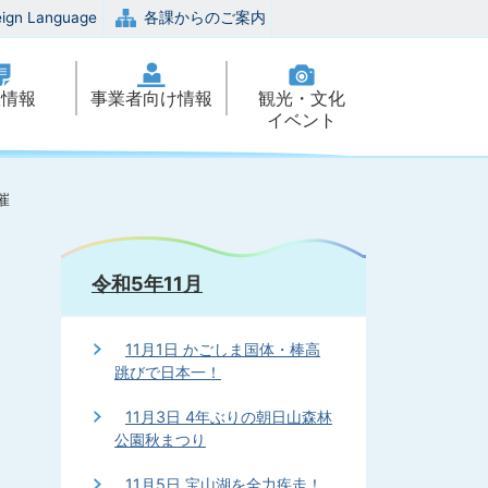
eign Language
各課からのご案内
政情報
事業者向け情報
観光・文化
イベント
催
令和5年11月
11月1日 かごしま国体・棒高
跳びで日本一！
11月3日 4年ぶりの朝日山森林
公園秋まつり
11月5日 宝山湖を全力疾走！