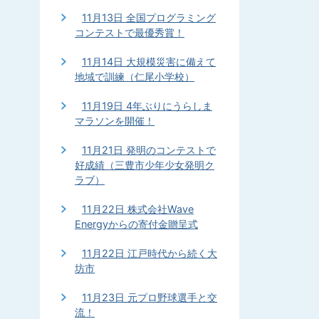
11月13日 全国プログラミング
コンテストで最優秀賞！
11月14日 大規模災害に備えて
地域で訓練（仁尾小学校）
11月19日 4年ぶりにうらしま
マラソンを開催！
11月21日 発明のコンテストで
好成績（三豊市少年少女発明ク
ラブ）
11月22日 株式会社Wave
Energyからの寄付金贈呈式
11月22日 江戸時代から続く大
坊市
11月23日 元プロ野球選手と交
流！