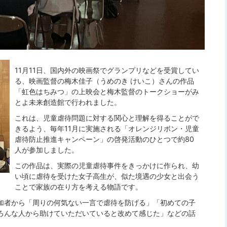
11月11日、国内外の映画祭でグランプリなどを受賞してい
る、映画監督の梅木佳子（うめのき けいこ）さんの作品
「虹色はちみつ」の上映会と梅木監督のトークショーがみ
とよ未来創造館で行われました。
これは、児童虐待問題に対する関心と理解を得ることがで
きるよう、毎年11月に実施される「オレンジリボン・児童
虐待防止推進キャンペーン」の啓発活動のひとつで約80
人が参加しました。
この作品は、実際の児童虐待事件をきっかけに作られ、幼
い頃に虐待を受けた女子高生が、似た境遇の少女と出会う
ことで家族の在り方を考える物語です。
加者から「周りの何気ない一言で虐待を防げる」「初めての子
ろんな人から助けていただいていると改めて感じた」などの話