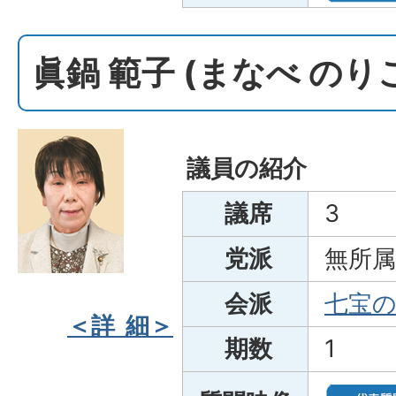
眞鍋 範子 (まなべ のり
議員の紹介
議席
3
党派
無所属
会派
七宝
＜詳 細＞
期数
1