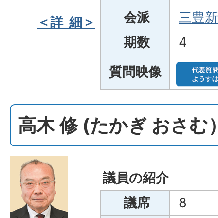
会派
三豊新
＜詳 細＞
期数
4
質問映像
高木 修 (たかぎ おさむ
議員の紹介
議席
8