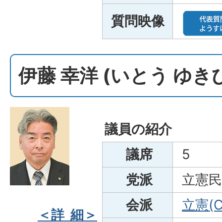
質問映像
伊藤 幸洋 (いとう ゆ
議員の紹介
議席
5
党派
立憲民
会派
立憲(C
＜詳 細＞