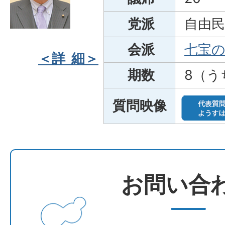
党派
自由民
会派
七宝
＜詳 細＞
期数
8（う
質問映像
お問い合