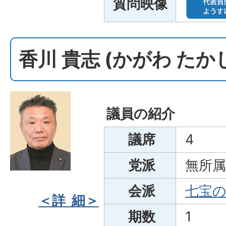
質問映像
香川 貴志 (かがわ たか
議員の紹介
議席
4
党派
無所属
会派
七宝
＜詳 細＞
期数
1