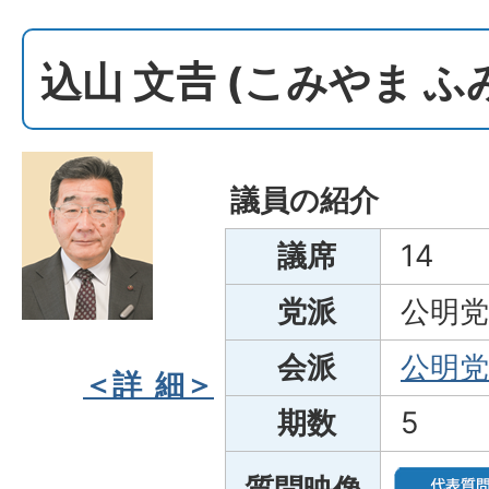
込山 文𠮷 (こみやま 
議員の紹介
議席
14
党派
公明党
会派
公明党
＜詳 細＞
期数
5