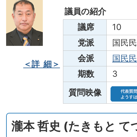
議員の紹介
議席
10
党派
国民民
会派
国民
＜詳 細＞
期数
3
質問映像
瀧本 哲史 (たきもと 