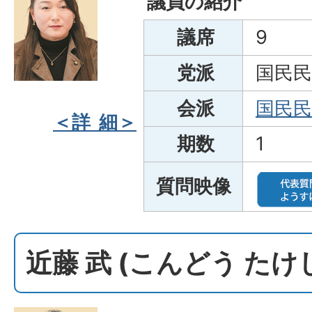
議員の紹介
議席
9
党派
国民民
会派
国民
＜詳 細＞
期数
1
質問映像
近藤 武 (こんどう たけ