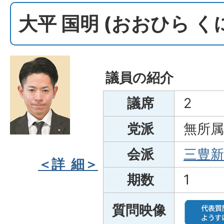
大平 国明 (おおひら 
議員の紹介
議席
2
党派
無所属
会派
三豊新
＜詳 細＞
期数
1
質問映像