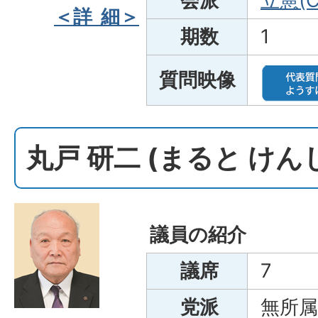
会派
立憲(C
＜詳 細＞
期数
1
質問映像
丸戸 研二 (まると けん
議員の紹介
議席
7
党派
無所属