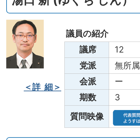
議員の紹介
議席
12
党派
無所属
会派
ー
＜詳 細＞
期数
3
質問映像