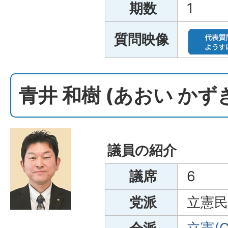
期数
1
質問映像
青井 和樹 (あおい かず
議員の紹介
議席
6
党派
立憲民