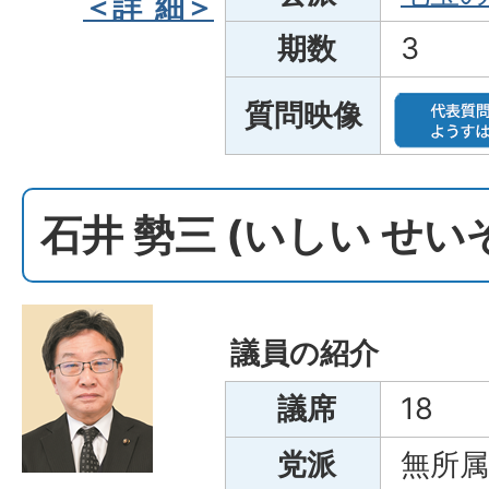
＜詳 細＞
期数
3
質問映像
石井 勢三 (いしい せ
議員の紹介
議席
18
党派
無所属