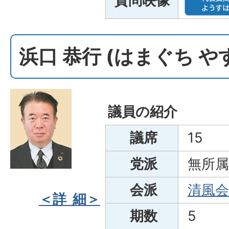
質問映像
浜口 恭行 (はまぐち 
議員の紹介
議席
15
党派
無所属
会派
清風会
＜詳 細＞
期数
5