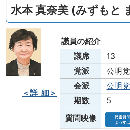
水本 真奈美 (みずもと
議員の紹介
議席
13
党派
公明党
会派
公明党
＜詳 細＞
期数
5
質問映像