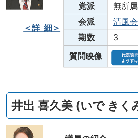
党派
無所属
会派
清風会
＜詳 細＞
期数
3
質問映像
井出 喜久美 (いで きく