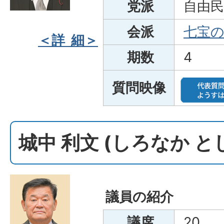
党派
自由民
会派
七宝
＜詳 細＞
期数
4
質問映像
城中 利文 (しろなか 
議員の紹介
議席
20