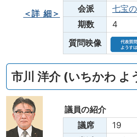
会派
七宝
＜詳 細＞
期数
4
質問映像
市川 洋介 (いちかわ 
議員の紹介
議席
19