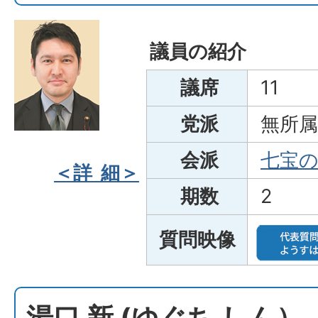
議員の紹介
議席
11
党派
無所属
会派
七宝
＜詳 細＞
期数
2
質問映像
湯口 新 (ゆぐち しん）