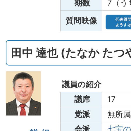
期数
7（う
質問映像
田中 達也 (たなか たつ
議員の紹介
議席
17
党派
無所属
会派
七宝