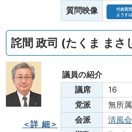
質問映像
詫間 政司 (たくま まさ
議員の紹介
議席
16
党派
無所属
会派
清風会
＜詳 細＞