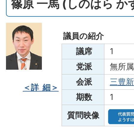
篠原 一馬 (しのはら 
議員の紹介
議席
1
党派
無所属
会派
三豊新
＜詳 細＞
期数
1
質問映像