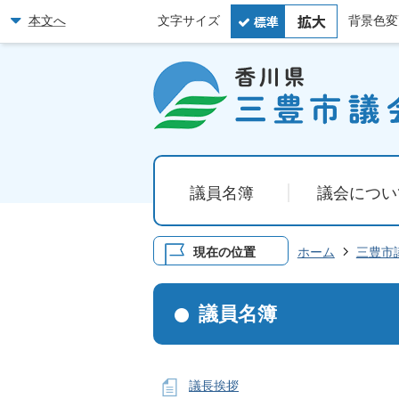
本文へ
文字サイズ
背景色変
議員名簿
議会につい
現在の位置
ホーム
三豊市
議員名簿
議長挨拶