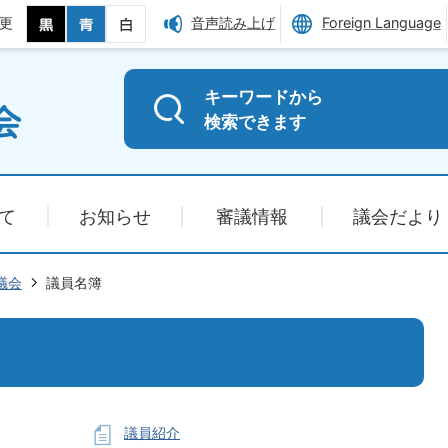
更
音声読み上げ
Foreign Language
キーワードから
検索できます
て
お知らせ
審議情報
議会だより
議会
議員名簿
議員紹介