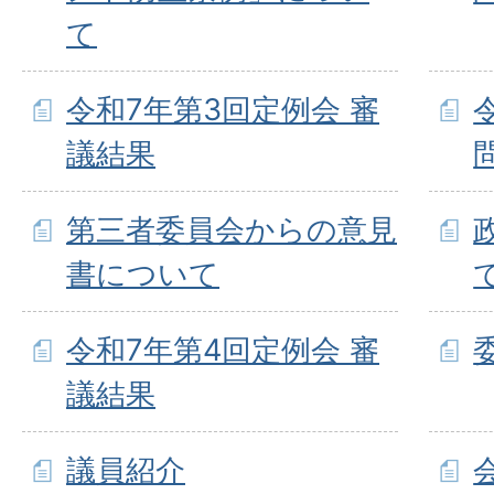
て
令和7年第3回定例会 審
議結果
第三者委員会からの意見
書について
令和7年第4回定例会 審
議結果
議員紹介