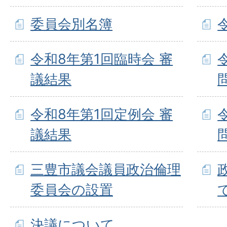
委員会別名簿
令和8年第1回臨時会 審
議結果
令和8年第1回定例会 審
議結果
三豊市議会議員政治倫理
委員会の設置
決議について