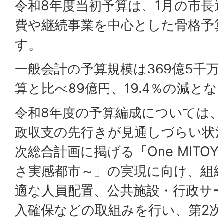
令和8年度当初予算は、1月の市
費や継続事業を中心とした骨格予
す。
一般会計の予算規模は369億5千
算と比べ89億円、19.4％の減と
令和8年度の予算編成については
政収支の先行きが見通しづらい状
次総合計画に掲げる「One MITO
さ実感都市～」の実現に向け、組
適な人員配置、公共施設・行政サ
入確保などの取組みを行い、第2