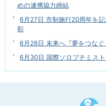
めの連携協力締結
6月27日 市制施行20周年を
彰
6月28日 未来へ『夢をつな
6月30日 国際ソロプチミス
ペ