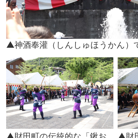
▲神酒奉灌（しんしゅほうかん）
▲財田町の伝統的な「鍬お
▲財