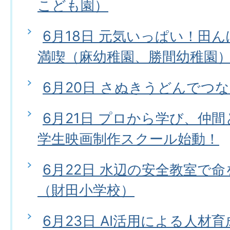
こども園）
6月18日 元気いっぱい！田
満喫（麻幼稚園、勝間幼稚園
6月20日 さぬきうどんでつ
6月21日 プロから学び、仲
学生映画制作スクール始動！
6月22日 水辺の安全教室で
（財田小学校）
6月23日 AI活用による人材