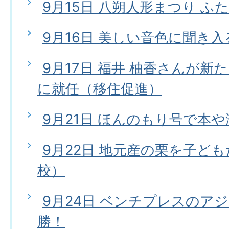
9月15日 八朔人形まつり ふ
9月16日 美しい音色に聞き
9月17日 福井 柚香さんが
に就任（移住促進）
9月21日 ほんのもり号で本
9月22日 地元産の栗を子ど
校）
9月24日 ベンチプレスのア
勝！