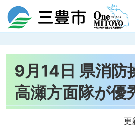
9月14日 県消
高瀬方面隊が優
更