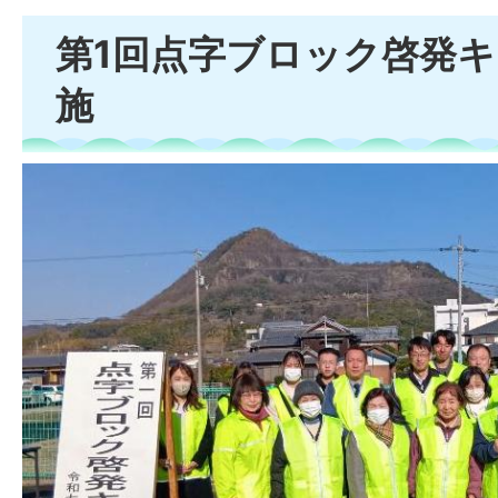
第1回点字ブロック啓発
施