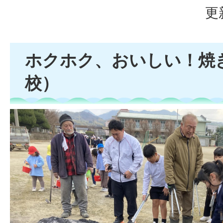
更
ホクホク、おいしい！焼
校）