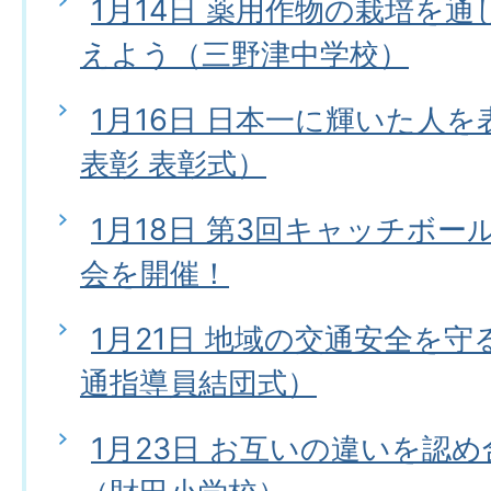
1月14日 薬用作物の栽培を
えよう（三野津中学校）
1月16日 日本一に輝いた人
表彰 表彰式）
1月18日 第3回キャッチボ
会を開催！
1月21日 地域の交通安全を
通指導員結団式）
1月23日 お互いの違いを認