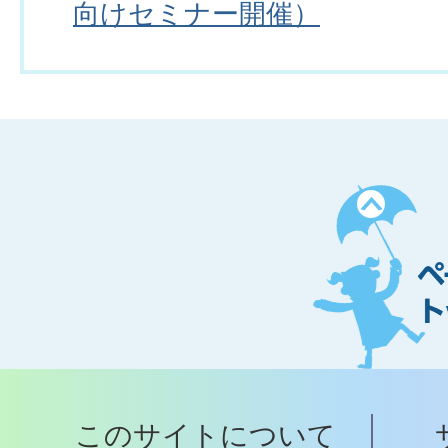
向けセミナー開催）
ペ
ー
ジ
ト
ッ
プ
このサイトについて
へ