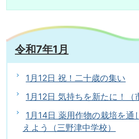
令和7年1月
1月12日 祝！二十歳の集い
1月12日 気持ちを新たに！
1月14日 薬用作物の栽培を
えよう（三野津中学校）