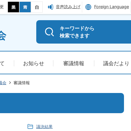
更
音声読み上げ
Foreign Language
キーワードから
検索できます
て
お知らせ
審議情報
議会だより
議会
審議情報
議決結果