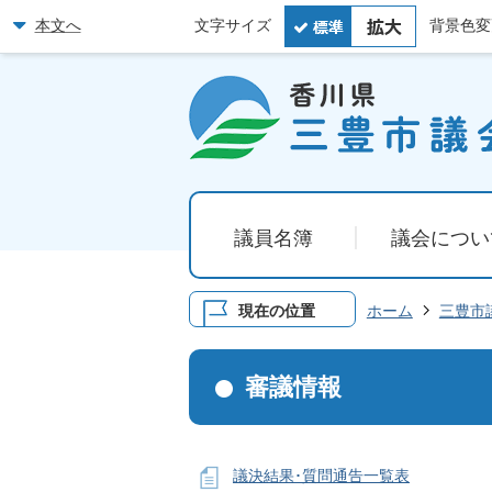
本文へ
文字サイズ
背景色変
議員名簿
議会につい
現在の位置
ホーム
三豊市
審議情報
議決結果･質問通告一覧表