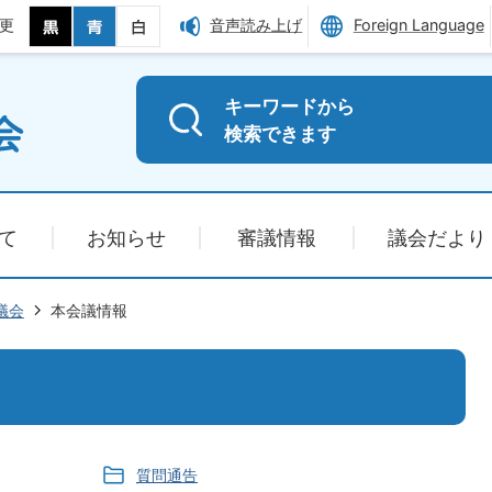
更
音声読み上げ
Foreign Language
キーワードから
検索できます
て
お知らせ
審議情報
議会だより
議会
本会議情報
質問通告